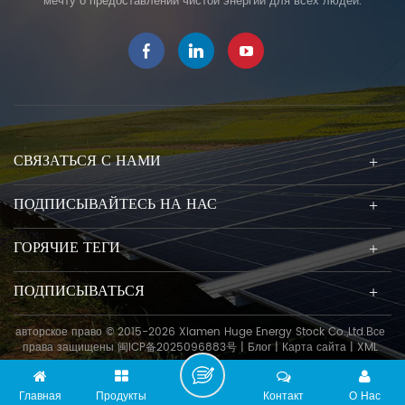
мечту о предоставлении чистой энергии для всех людей.
установке солнечных батарей,
чтобы поставлять клиентам
надежную продукцию. Мы
твердо поддерживаем дизайн
и производство в
соответствии с
международные стандарты ,
Мы может гарантировать
СВЯЗАТЬСЯ С НАМИ
надежность нашей продукции.
даже в экстремальных
ПОДПИСЫВАЙТЕСЬ НА НАС
условиях установки, таких как
сильный снегопад, шторм и
ГОРЯЧИЕ ТЕГИ
сильное повреждение соли,
огромные Энергия продукты
ПОДПИСЫВАТЬСЯ
могут быть использовался 25
лет , контроль качества С
Автоматизация
авторское право © 2015-2026 Xiamen Huge Energy Stock Co.,Ltd.Все
права защищены
闽ICP备2025096883号
|
Блог
|
Карта сайта
|
XML
производственной линии, вы
можете строго
контролировать материал и
Главная
Продукты
Контакт
О Нас