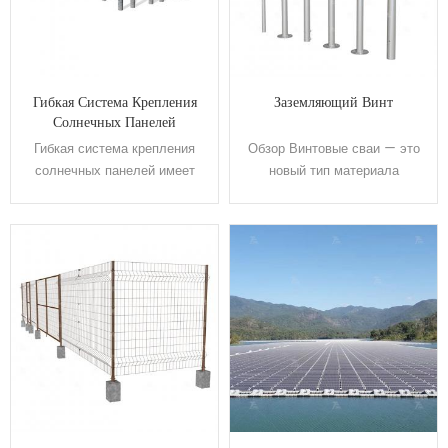
Гибкая Система Крепления
Заземляющий Винт
Солнечных Панелей
Гибкая система крепления
Обзор Винтовые сваи — это
солнечных панелей имеет
новый тип материала
следующие преимущества и
свайного фундамента,
успешно устраняет
который имеет несравнимое
недостатки традиционных
превосходство по сравнению
систем фотоэлектрической
с традиционными грунтовыми
поддержки, такие как большой
сваями. Запатентованная
боковой пролет и
конструкция ввинчивается в
скоропортящаяся ржавчина,
землю для замены бетонного
путем подвешивания,
самостоятельного
вытягивания и подвешивания
фундамента и ленточного
четырьмя большими
фундамента. Вершина
способами установки, а также
винтовой сваи соединена с
лучше улучшает режим
грузом. Строительство не