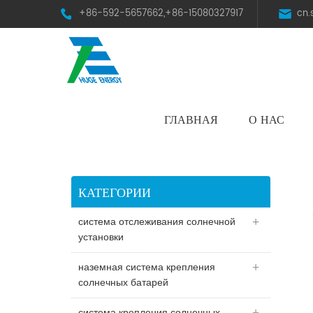
+86-592-5657662,+86-15080327917
cn
ГЛАВНАЯ
О НАС
HST Horizontal Single-Axis Tracker
КАТЕГОРИИ
система отслеживания солнечной
установки
наземная система крепления
солнечных батарей
система крепления солнечных