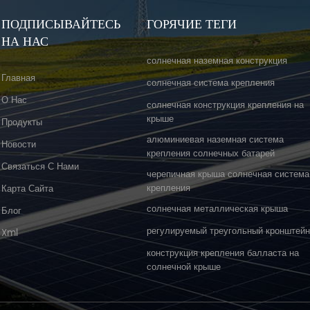
ПОДПИСЫВАЙТЕСЬ
ГОРЯЧИЕ ТЕГИ
НА НАС
солнечная наземная конструкция
Главная
солнечная система крепления
О Нас
солнечная конструкция крепления на
крыше
Продукты
алюминиевая наземная система
Новости
крепления солнечных батарей
Связаться С Нами
черепичная крыша солнечная система
крепления
Карта Сайта
солнечная металлическая крыша
Блог
регулируемый треугольный кронштей
Xml
конструкция крепления балласта на
солнечной крыше