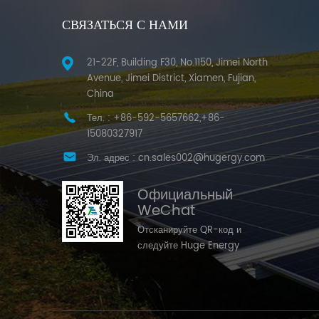
СВЯЗАТЬСЯ С НАМИ
21-22F, Building F30, No.1150, Jimei North
Avenue, Jimei District, Xiamen, Fujian,
China
Тел. :
+86-592-5657662,+86-
15080327917
Эл. адрес :
cn.sales002@hugergy.com
Официальный
WeChat
Отсканируйте QR-код и
следуйте Huge Energy