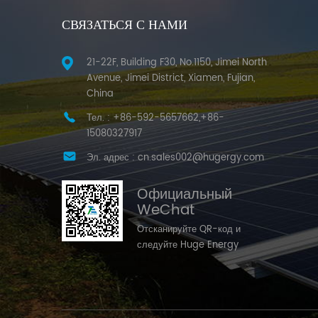
СВЯЗАТЬСЯ С НАМИ
21-22F, Building F30, No.1150, Jimei North
Avenue, Jimei District, Xiamen, Fujian,
China
Тел. :
+86-592-5657662,+86-
15080327917
Эл. адрес :
cn.sales002@hugergy.com
Официальный
WeChat
Отсканируйте QR-код и
следуйте Huge Energy