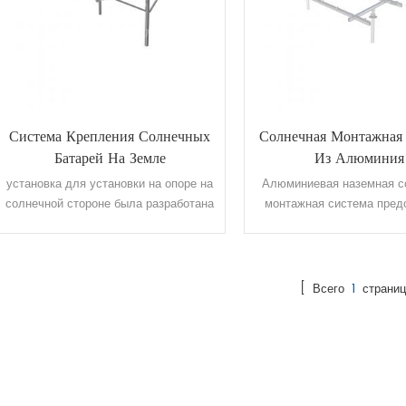
Система Крепления Солнечных
Солнечная Монтажная
Батарей На Земле
Из Алюминия
установка для установки на опоре на
Алюминиевая наземная с
солнечной стороне была разработана
монтажная система пред
для установки на опоре
собой высокоантикорроз
наиболее эстетичную ко
для наземной установки.
фундамент AL6005-T5 пос
[ Всего
1
страниц
с предварительно соб
конструкцией самого высок
на заводе и максимально
работу на стройплощадке
инженеры разработ
оптимизированный дизай