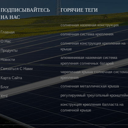
ПОДПИСЫВАЙТЕСЬ
ГОРЯЧИЕ ТЕГИ
НА НАС
солнечная наземная конструкция
Главная
солнечная система крепления
О Нас
солнечная конструкция крепления на
крыше
Продукты
алюминиевая наземная система
Новости
крепления солнечных батарей
Связаться С Нами
черепичная крыша солнечная система
крепления
Карта Сайта
солнечная металлическая крыша
Блог
регулируемый треугольный кронштей
Xml
конструкция крепления балласта на
солнечной крыше