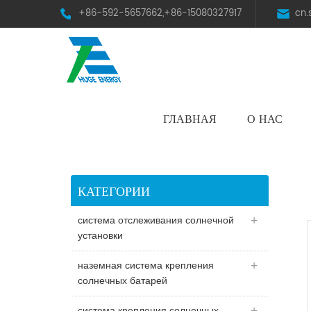
+86-592-5657662,+86-15080327917
cn
ГЛАВНАЯ
О НАС
HST Horizontal Single-Axis Tracker
КАТЕГОРИИ
система отслеживания солнечной
установки
наземная система крепления
солнечных батарей
система крепления солнечных