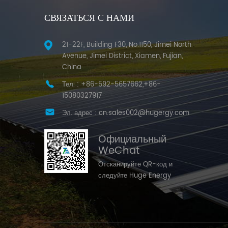
СВЯЗАТЬСЯ С НАМИ
21-22F, Building F30, No.1150, Jimei North
Avenue, Jimei District, Xiamen, Fujian,
China
Тел. :
+86-592-5657662,+86-
15080327917
Эл. адрес :
cn.sales002@hugergy.com
Официальный
WeChat
Отсканируйте QR-код и
следуйте Huge Energy