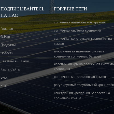
ПОДПИСЫВАЙТЕСЬ
ГОРЯЧИЕ ТЕГИ
НА НАС
солнечная наземная конструкция
Главная
солнечная система крепления
О Нас
солнечная конструкция крепления на
крыше
Продукты
алюминиевая наземная система
Новости
крепления солнечных батарей
Связаться С Нами
черепичная крыша солнечная система
крепления
Карта Сайта
солнечная металлическая крыша
Блог
регулируемый треугольный кронштей
Xml
конструкция крепления балласта на
солнечной крыше