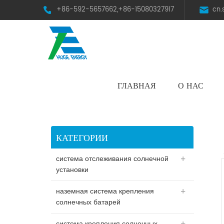
+86-592-5657662,+86-15080327917
cn
ГЛАВНАЯ
О НАС
HST Horizontal Single-Axis Tracker
КАТЕГОРИИ
система отслеживания солнечной
установки
наземная система крепления
солнечных батарей
система крепления солнечных