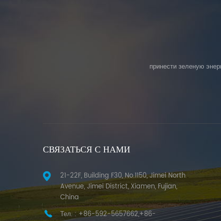
принести зеленую энер
СВЯЗАТЬСЯ С НАМИ
21-22F, Building F30, No.1150, Jimei North
Avenue, Jimei District, Xiamen, Fujian,
China
Тел. :
+86-592-5657662,+86-