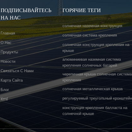
ПОДПИСЫВАЙТЕСЬ
ГОРЯЧИЕ ТЕГИ
НА НАС
солнечная наземная конструкция
Главная
солнечная система крепления
О Нас
солнечная конструкция крепления на
крыше
Продукты
алюминиевая наземная система
Новости
крепления солнечных батарей
Связаться С Нами
черепичная крыша солнечная система
крепления
Карта Сайта
солнечная металлическая крыша
Блог
регулируемый треугольный кронштей
Xml
конструкция крепления балласта на
солнечной крыше