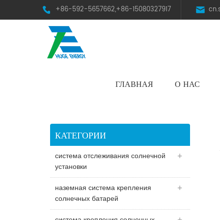
+86-592-5657662,+86-15080327917
cn
ГЛАВНАЯ
О НАС
HST Horizontal Single-Axis Tracker
КАТЕГОРИИ
система отслеживания солнечной
установки
наземная система крепления
солнечных батарей
система крепления солнечных