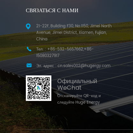
СВЯЗАТЬСЯ С НАМИ
21-22F, Building F30, No.1150, Jimei North
Avenue, Jimei District, Xiamen, Fujian,
China
Тел. :
+86-592-5657662,+86-
15080327917
Эл. адрес :
cn.sales002@hugergy.com
Официальный
WeChat
Отсканируйте QR-код и
следуйте Huge Energy