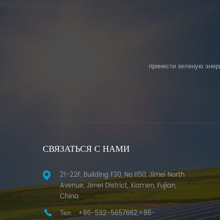
принести зеленую энер
СВЯЗАТЬСЯ С НАМИ
21-22F, Building F30, No.1150, Jimei North
Avenue, Jimei District, Xiamen, Fujian,
China
Тел. :
+86-592-5657662,+86-